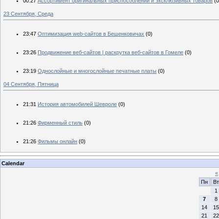
00:27
Ассортимент оригинальных приспособлений и эксклюзивных товаров
(0
23 Сентября, Среда
23:47
Оптимизация web-сайтов в Бешенковичах
(0)
23:26
Продвижение веб-сайтов | раскрутка веб-сайтов в Гомеле
(0)
23:19
Однослойные и многослойные печатные платы
(0)
04 Сентября, Пятница
21:31
История автомобилей Шевроле
(0)
21:26
Фирменный стиль
(0)
21:26
Фильмы онлайн
(0)
Calendar
«
Пн
Вт
1
7
8
14
15
21
22