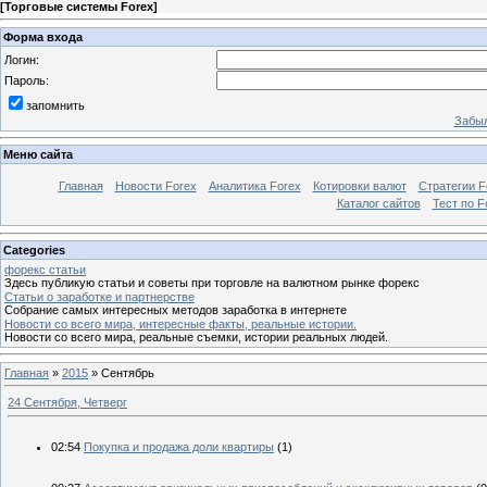
[
Торговые системы Forex
]
Форма входа
Логин:
Пароль:
запомнить
Забыл
Меню сайта
Главная
Новости Forex
Аналитика Forex
Котировки валют
Стратегии F
Каталог сайтов
Тест по F
Categories
форекс статьи
Здесь публикую статьи и советы при торговле на валютном рынке форекс
Статьи о заработке и партнерстве
Собрание самых интересных методов заработка в интернете
Новости со всего мира, интересные факты, реальные истории.
Новости со всего мира, реальные съемки, истории реальных людей.
Главная
»
2015
»
Сентябрь
24 Сентября, Четверг
02:54
Покупка и продажа доли квартиры
(1)