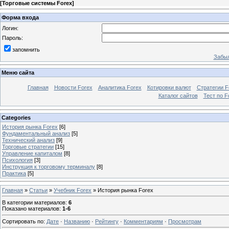
[
Торговые системы Forex
]
Форма входа
Логин:
Пароль:
запомнить
Забыл
Меню сайта
Главная
Новости Forex
Аналитика Forex
Котировки валют
Стратегии F
Каталог сайтов
Тест по F
Categories
История рынка Forex
[6]
Фундаментальный анализ
[5]
Технический анализ
[9]
Торговые стратегии
[15]
Управление капиталом
[8]
Психология
[3]
Инструкция к торговому терминалу
[8]
Практика
[5]
Главная
»
Статьи
»
Учебник Forex
» История рынка Forex
В категории материалов
:
6
Показано материалов
:
1-6
Сортировать по
:
Дате
·
Названию
·
Рейтингу
·
Комментариям
·
Просмотрам