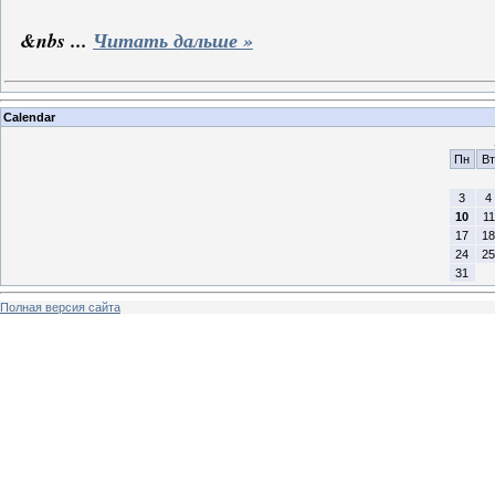
&nbs
...
Читать дальше »
Calendar
Пн
Вт
3
4
10
11
17
18
24
25
31
Полная версия сайта