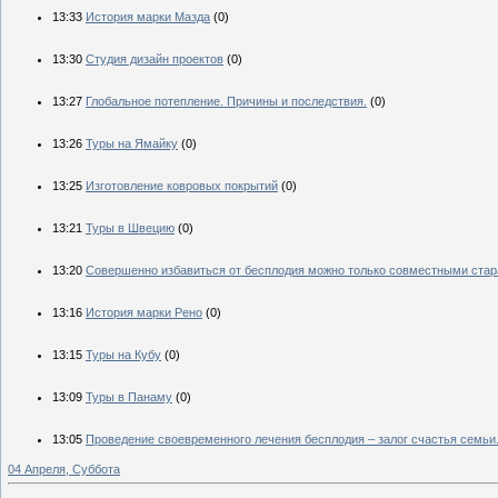
13:33
История марки Мазда
(0)
13:30
Студия дизайн проектов
(0)
13:27
Глобальное потепление. Причины и последствия.
(0)
13:26
Туры на Ямайку
(0)
13:25
Изготовление ковровых покрытий
(0)
13:21
Туры в Швецию
(0)
13:20
Совершенно избавиться от бесплодия можно только совместными стар
13:16
История марки Рено
(0)
13:15
Туры на Кубу
(0)
13:09
Туры в Панаму
(0)
13:05
Проведение своевременного лечения бесплодия – залог счастья семьи
04 Апреля, Суббота