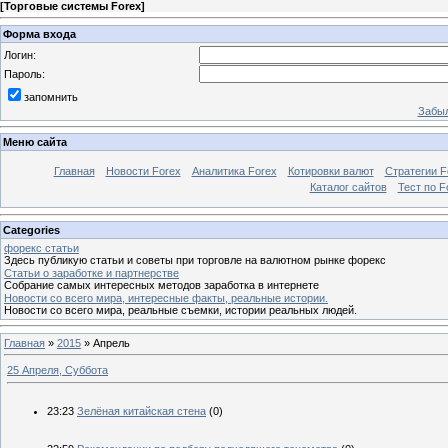
[
Торговые системы Forex
]
Форма входа
Логин:
Пароль:
запомнить
Забыл
Меню сайта
Главная
Новости Forex
Аналитика Forex
Котировки валют
Стратегии F
Каталог сайтов
Тест по F
Categories
форекс статьи
Здесь публикую статьи и советы при торговле на валютном рынке форекс
Статьи о заработке и партнерстве
Собрание самых интересных методов заработка в интернете
Новости со всего мира, интересные факты, реальные истории.
Новости со всего мира, реальные съемки, истории реальных людей.
Главная
»
2015
»
Апрель
25 Апреля, Суббота
23:23
Зелёная китайская стена
(0)