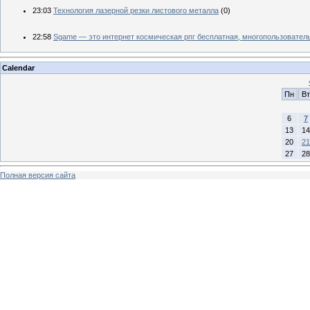
23:03
Технология лазерной резки листового металла
(0)
22:58
Sgame — это интернет космическая рпг бесплатная, многопользователь
Calendar
Пн
Вт
6
7
13
14
20
21
27
28
Полная версия сайта