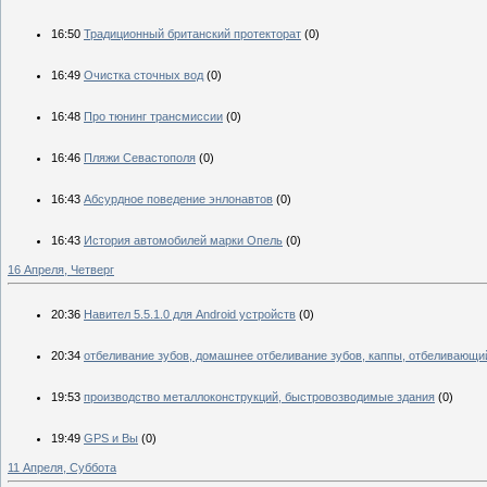
16:50
Традиционный британский протекторат
(0)
16:49
Очистка сточных вод
(0)
16:48
Про тюнинг трансмиссии
(0)
16:46
Пляжи Севастополя
(0)
16:43
Абсурдное поведение энлонавтов
(0)
16:43
История автомобилей марки Опель
(0)
16 Апреля, Четверг
20:36
Навител 5.5.1.0 для Android устройств
(0)
20:34
отбеливание зубов, домашнее отбеливание зубов, каппы, отбеливающи
19:53
производство металлоконструкций, быстровозводимые здания
(0)
19:49
GPS и Вы
(0)
11 Апреля, Суббота