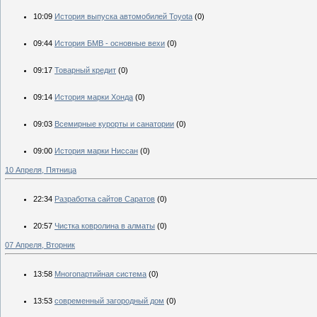
10:09
История выпуска автомобилей Toyota
(0)
09:44
История БМВ - основные вехи
(0)
09:17
Товарный кредит
(0)
09:14
История марки Хонда
(0)
09:03
Всемирные курорты и санатории
(0)
09:00
История марки Ниссан
(0)
10 Апреля, Пятница
22:34
Разработка сайтов Саратов
(0)
20:57
Чистка ковролина в алматы
(0)
07 Апреля, Вторник
13:58
Многопартийная система
(0)
13:53
современный загородный дом
(0)