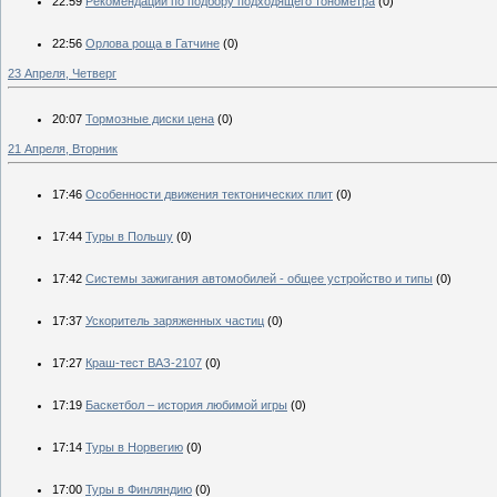
22:59
Рекомендации по подбору подходящего тонометра
(0)
22:56
Орлова роща в Гатчине
(0)
23 Апреля, Четверг
20:07
Тормозные диски цена
(0)
21 Апреля, Вторник
17:46
Особенности движения тектонических плит
(0)
17:44
Туры в Польшу
(0)
17:42
Системы зажигания автомобилей - общее устройство и типы
(0)
17:37
Ускоритель заряженных частиц
(0)
17:27
Краш-тест ВАЗ-2107
(0)
17:19
Баскетбол – история любимой игры
(0)
17:14
Туры в Норвегию
(0)
17:00
Туры в Финляндию
(0)